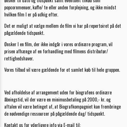
ønsker til dato og tidspunkt samt eventuelt tilkøb som
popcornmenuer, kaffe/ te eller anden forplejning, og ikke mindst
hvilken film I er på udkig efter.
Det er muligt at vælge mellem de film vi har på repertoiret på det
pågældende tidspunkt.
Ønsker I en film, der ikke indgår i vores ordinære program, vil
prisen afhænge af en forhandling med filmens distributør/
rettighedshaver.
Vores tilbud vil være gældende for et samlet køb til hele gruppen.
Ved afholdelse af arrangement uden for biografens ordinære
åbningstid, vil der være en minimusbetaling på 2000,- kr. og
aftalen vil være betinget af, at Biografkompagniet kan frembringe
de nødvendige ressourcer på pågældende dag/ tidspunkt.
Kontakt os for yderligere info via E-mail til: